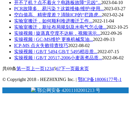
开不了机？点不着火？电路板故障“元凶”...
2023-04-10
PCR故障多、易污染？这篇维修/维护/使用...
2023-03-27
空白值高、精密度差？清除ICP的“拦路虎...
2023-02-24
实验室搬迁，如何顺利推进搬迁工作...
2022-11-04
实验室搬迁，新址布局规划及水电气怎么做...
2022-10-25
实操视频 | 旋蒸真空度不达标，视频演示...
2022-09-26
实操视频 | GC-MS维护 更换机械泵油...
2022-09-13
ICP-MS 点火失败排查技巧
2022-08-02
实操视频 | GB/T 5494 GB/T 5495稻谷质...
2022-07-15
实操视频 | GB/T 20517-2006小麦蒸煮品质...
2022-06-02
共69条
第一页
上一页
1
2
3
4
5
6
7
下一页
最末页
© Copyright 2018 - HEZHIXING Inc. |
鄂ICP备18006177号-1
鄂公网安备 42011102001213 号